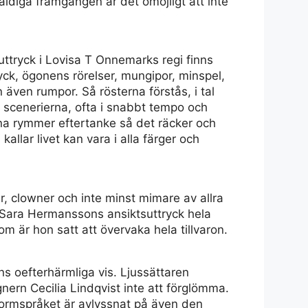
ldiga framgången är det omöjligt att inte
ryck i Lovisa T Onnemarks regi finns
yck, ögonens rörelser, mungipor, minspel,
även rumpor. Så rösterna förstås, i tal
da scenerierna, ofta i snabbt tempo och
na rymmer eftertanke så det räcker och
kallar livet kan vara i alla färger och
r, clowner och inte minst mimare av allra
 Sara Hermanssons ansiktsuttryck hela
om är hon satt att övervaka hela tillvaron.
ns oefterhärmliga vis. Ljussättaren
ern Cecilia Lindqvist inte att förglömma.
. Formspråket är avlyssnat på även den