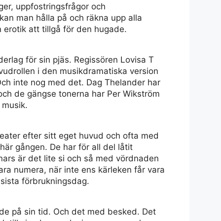
ger, uppfostringsfrågor och
 kan man hålla på och räkna upp alla
 erotik att tillgå för den hugade.
erlag för sin pjäs. Regissören Lovisa T
uvudrollen i den musikdramatiska version
ch inte nog med det. Dag Thelander har
in och de gängse tonerna har Per Wikström
 musik.
er efter sitt eget huvud och ofta med
är gången. De har för all del låtit
nnars är det lite si och så med vördnaden
ara numera, när inte ens kärleken får vara
h sista förbrukningsdag.
ade på sin tid. Och det med besked. Det