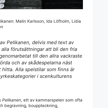
ikanen: Malin Karlsson, Ida Löfholm, Lidia
en
av Pelikanen, delvis med text av
lla förutsättningar att bli den fria
genomarbetat till den allra vackraste
förda och av skådespelarna näst
t hitta. Alla spelstilar som finns är
 yrkeskategorier i scenkulturens
s
Pelikanen
, ett av kammarspelen som ofta
och begravning, bouppteckning,