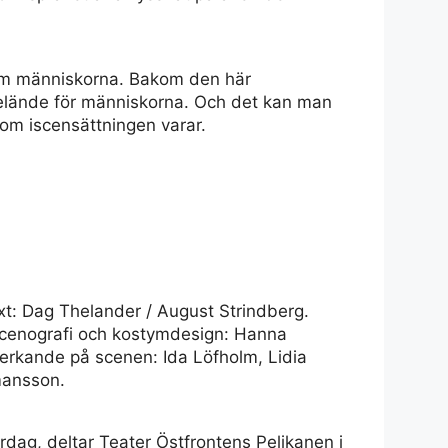
om människorna. Bakom den här
tt elände för människorna. Och det kan man
 som iscensättningen varar.
xt: Dag Thelander / August Strindberg.
Scenografi och kostymdesign: Hanna
erkande på scenen: Ida Löfholm, Lidia
mansson.
 lördag, deltar Teater Östfrontens Pelikanen i