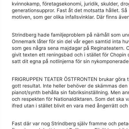
kvinnokamp, företagsekonomi, juridik, skulder, dro
generationsuppror. Fast åt det motsatta hållet. Så
motiven, som ger olika infallsvinklar. Där finns även
Strindberg hade familjeproblem på närhåll som und
Onnemark låter för sin del vår egen samtid inta h
som ges några sena majdagar på Reginateatern. O
givit texten ett reningsbad och i stället för Chop
satt dit egna på notlinjerna för sin nykomponerade
FRIGRUPPEN TEATER ÖSTFRONTEN brukar göra teat
gott resultat. Inte heller behöver de skämmas den h
pianot/synth behålla sin fabriksinställning. Men a
och respekten för Nationaldiktaren. Som det ska v
ifred utan i stället blivit en vara med ångerrätt oc
Fast där var nog Strindberg själv framme och pet