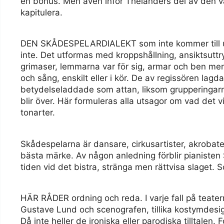
en bonus. Men även inför Thelanders del av den vä
kapitulera.
DEN SKÅDESPELARDIALEKT som inte kommer till utt
inte. Det utformas med kroppshållning, ansiktsuttr
grimaser, lemmarna var för sig, armar och ben men 
och sång, enskilt eller i kör. De av regissören lag
betydelseladdade som attan, liksom grupperingar
blir över. Här formuleras alla utsagor om vad det vi 
tonarter.
Skådespelarna är dansare, cirkusartister, akrobate
bästa märke. Av någon anledning förblir pianisten
tiden vid det bistra, stränga men rättvisa slaget. S
HÄR RÅDER ordning och reda. I varje fall på teater
Gustave Lund och scenografen, tillika kostymdesign
Då inte heller de ironiska eller parodiska tilltalen