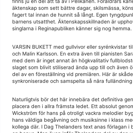
finns ju en del att ta av i Pelikanen. Föräldrars kär
äktenskap som sett bättre dagar, skilsmässa, könsro
fagert tal innan de hunnit så långt. Egen tyngdpunk
barnens utsatthet. Äktenskapsskillnaden är upp
singlarna i Reginapubliken känner sig nog hemma.
VARSIN BUKETT med gullvivor eller syrénkvistar ti
och Malin Karlsson. En extra även till pianisten S
med dem är inget annat än högkvalitativ fullblods
slaget som blivit stiliserad ända upp till och även 
del av en föreställning vid premiären. Här är skåd
synkroniserade och samspelta så nära fulländning d
Naturligtvis bör det här innebära det definitiva g
placera den i allra främsta ledet. Ett absolut gen
Wickström för hans på otroligt vackra melodier byg
hans väldiga begåvning och musiksinne i klass med
kollega där. I Dag Thelanders text anas förlagan 