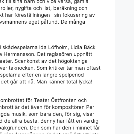
lek till sina barn och vice versa, gamla
ller, nygifta och list, beräkning och
t har föreställningen i sin fokusering av
hovsmännens eget påfund. De många
ll skådespelarna Ida Löfholm, Lidia Bäck
ara Hermansson. Det regissören uppnått
teater. Scenkonst av det högoktaniga
över taknocken. Som kritiker tar man oftast
espelarna efter en längre spelperiod
et går att nå. Man känner total lycka!
enombrottet för Teater Östfronten och
ombrott är det även för kompositören Per
gda musik, som bara den, för sig, visar
 de allra bästa. Benny har fått en värdig
i bakgrunden. Den som har den i minnet får